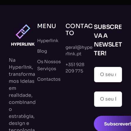
MENU
CONTAC
SUBSCRE
TO
VA A
Hyperlink
NEWSLET
geral@hype
Blog
TER!
rlink.pt
Na
Os Nossos
+351 928
Hyperlink,
Serviços
209 775
transforma
Contactos
mos ideias
em
realidade,
combinand
o
estratégia,
design e
Subscrever!
tecnologia