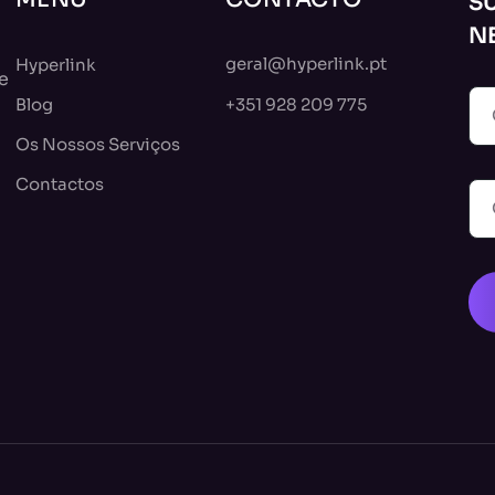
S
N
geral@hyperlink.pt
Hyperlink
e
Blog
+351 928 209 775
Os Nossos Serviços
Contactos