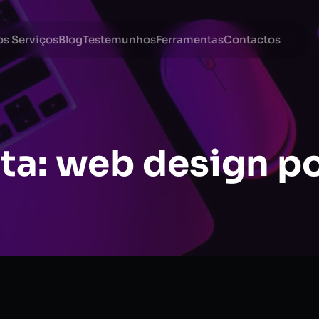
s Serviços
Blog
Testemunhos
Ferramentas
Contactos
ta:
web design po