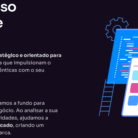
sso
e
atégico e orientado para
ca que impulsionam o
ênticas com o seu
amos a fundo para
cio. Ao analisar a sua
sidades, ajudamos a
rcado
, criando um
arca.