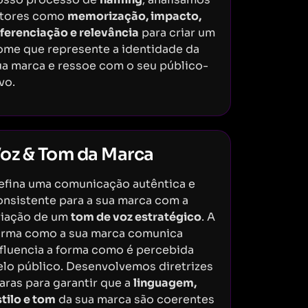
atores como
memorização, impacto,
iferenciação e relevância
para criar um
ome que represente a identidade da
ua marca e ressoe com o seu público-
vo.
oz & Tom da Marca
efina uma comunicação autêntica e
onsistente para a sua marca com a
riação de um
tom de voz estratégico
. A
orma como a sua marca comunica
nfluencia a forma como é percebida
elo público. Desenvolvemos diretrizes
aras para garantir que a
linguagem,
tilo e tom
da sua marca são coerentes