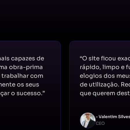
nais capazes de
“O site ficou ex
uma obra-prima
rápido, limpo e 
o trabalhar com
elogios dos meus
mente os seus
de utilização. R
çar o sucesso.”
que querem desta
- Valentim SIlve
CEO