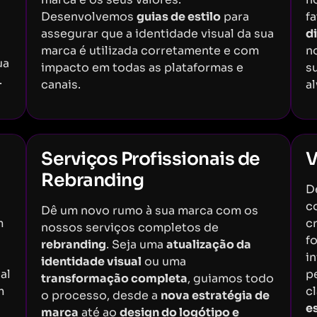
Desenvolvemos
guias de estilo
para
f
assegurar que a identidade visual da sua
d
marca é utilizada corretamente e com
n
ua
impacto em todas as plataformas e
s
.
canais.
al
Serviços Profissionais de
V
Rebranding
D
c
Dê um novo rumo à sua marca com os
m
c
nossos serviços completos de
f
rebranding
. Seja uma
atualização da
i
identidade visual
ou uma
al
p
transformação completa
, guiamos todo
m
cl
o processo, desde a
nova estratégia de
es
marca
até ao
design do logótipo e