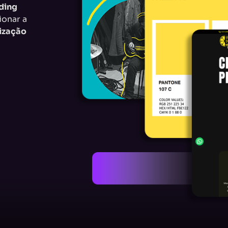
ding
ionar a
lização