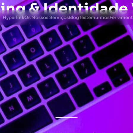
ing & Identidade 
Hyperlink
Os Nossos Serviços
Blog
Testemunhos
Ferrament