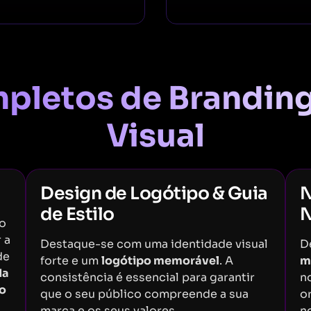
pletos de Branding
Visual
Design de Logótipo & Guia
N
de Estilo
N
o
 a
Destaque-se com uma identidade visual
D
de
forte e um
logótipo memorável
. A
m
da
consistência é essencial para garantir
n
ão
que o seu público compreende a sua
o
marca e os seus valores.
n