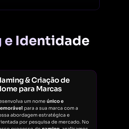
 e Identidade
aming & Criação de
ome para Marcas
esenvolva um nome
único e
emorável
para a sua marca com a
ossa abordagem estratégica e
rientada por pesquisa de mercado. No
osso processo de
naming
, analisamos