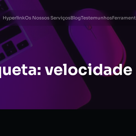
Hyperlink
Os Nossos Serviços
Blog
Testemunhos
Ferrament
queta:
velocidade 