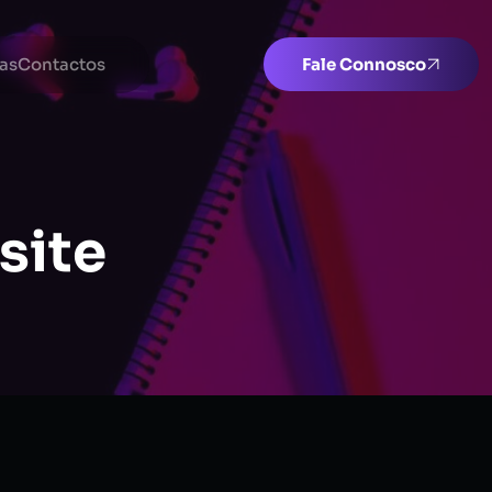
as
Contactos
Fale Connosco
site