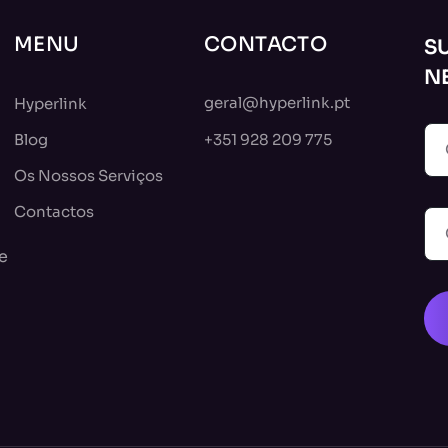
MENU
CONTACTO
S
N
geral@hyperlink.pt
Hyperlink
Blog
+351 928 209 775
Os Nossos Serviços
Contactos
e