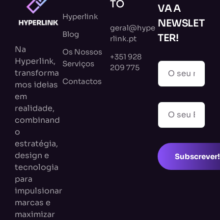
TO
VA A
Hyperlink
NEWSLET
geral@hype
Blog
TER!
rlink.pt
Na
Os Nossos
+351 928
Hyperlink,
Serviços
209 775
transforma
Contactos
mos ideias
em
realidade,
combinand
o
estratégia,
design e
Subscrever!
tecnologia
para
impulsionar
marcas e
maximizar