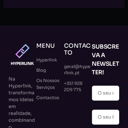
MENU
CONTAC
SUBSCRE
TO
VA A
Hyperlink
NEWSLET
geral@hype
Blog
TER!
rlink.pt
Na
Os Nossos
+351 928
Hyperlink,
Serviços
209 775
transforma
Contactos
mos ideias
em
realidade,
combinand
o