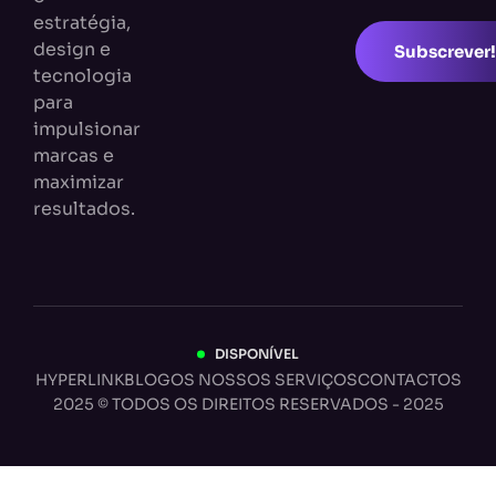
estratégia,
design e
Subscrever!
tecnologia
para
impulsionar
marcas e
maximizar
resultados.
DISPONÍVEL
HYPERLINK
BLOG
OS NOSSOS SERVIÇOS
CONTACTOS
2025 © TODOS OS DIREITOS RESERVADOS - 2025