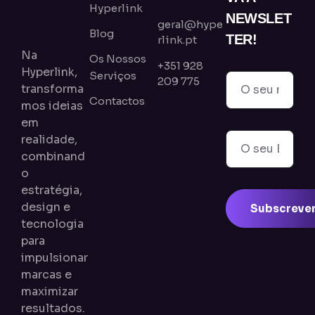
Hyperlink
NEWSLET
geral@hype
Blog
TER!
rlink.pt
Na
Os Nossos
+351 928
Hyperlink,
Serviços
209 775
transforma
Contactos
mos ideias
em
realidade,
combinand
o
estratégia,
design e
Subscrever
tecnologia
para
impulsionar
marcas e
maximizar
resultados.