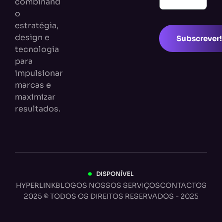
combinand
o
estratégia,
design e
Subscrever!
tecnologia
para
impulsionar
marcas e
maximizar
resultados.
DISPONÍVEL
HYPERLINK
BLOG
OS NOSSOS SERVIÇOS
CONTACTOS
2025 © TODOS OS DIREITOS RESERVADOS - 2025