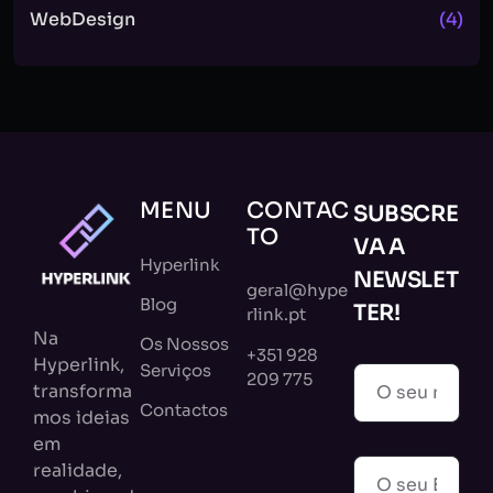
WebDesign
(4)
MENU
CONTAC
SUBSCRE
TO
VA A
Hyperlink
NEWSLET
geral@hype
Blog
TER!
rlink.pt
Na
Os Nossos
+351 928
Hyperlink,
Serviços
209 775
transforma
Contactos
mos ideias
em
realidade,