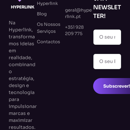
Hyperlink
NEWSLET
geral@hype
Blog
TER!
rlink.pt
Na
Os Nossos
+351 928
Hyperlink,
Serviços
209 775
transforma
Contactos
mos ideias
em
realidade,
combinand
o
estratégia,
design e
Subscrever!
tecnologia
para
impulsionar
marcas e
maximizar
resultados.