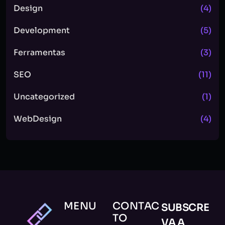
Design
(4)
Development
(5)
Ferramentas
(3)
SEO
(11)
Uncategorized
(1)
WebDesign
(4)
MENU
CONTAC
SUBSCRE
TO
VA A