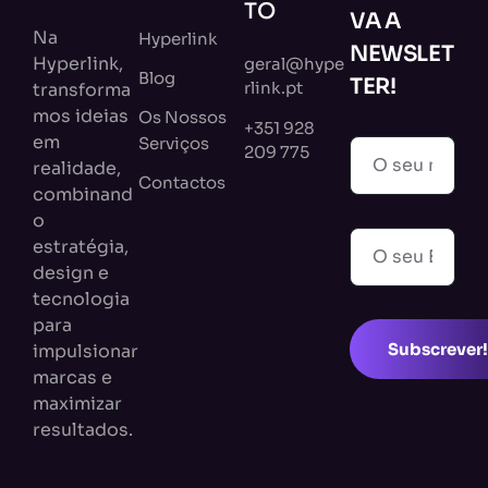
TO
VA A
Na
Hyperlink
NEWSLET
Hyperlink,
geral@hype
Blog
TER!
rlink.pt
transforma
mos ideias
Os Nossos
+351 928
em
Serviços
209 775
realidade,
Contactos
combinand
o
estratégia,
design e
tecnologia
para
Subscrever!
impulsionar
marcas e
maximizar
resultados.