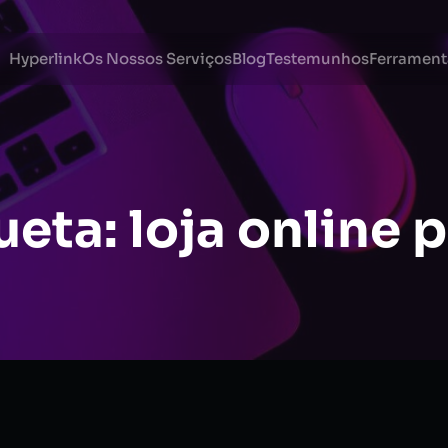
Hyperlink
Os Nossos Serviços
Blog
Testemunhos
Ferrament
ueta:
loja online 