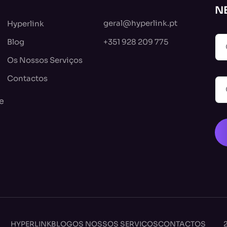
N
geral@hyperlink.pt
Hyperlink
Blog
+351 928 209 775
Os Nossos Serviços
Contactos
e
HYPERLINK
BLOG
OS NOSSOS SERVIÇOS
CONTACTOS