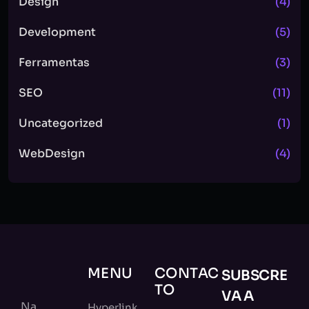
Design
(4)
Development
(5)
Ferramentas
(3)
SEO
(11)
Uncategorized
(1)
WebDesign
(4)
MENU
CONTAC
SUBSCRE
TO
VA A
Na
Hyperlink