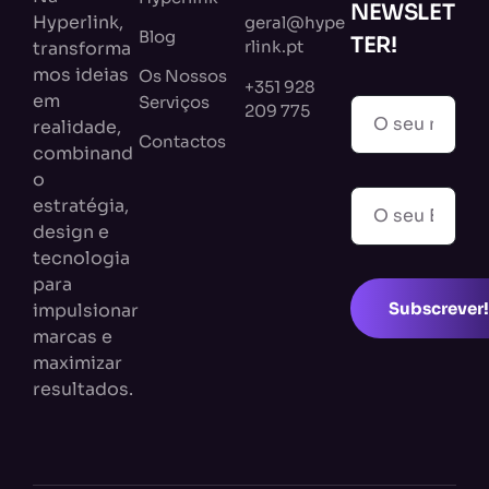
NEWSLET
Hyperlink,
geral@hype
Blog
TER!
rlink.pt
transforma
mos ideias
Os Nossos
+351 928
em
Serviços
209 775
realidade,
Contactos
combinand
o
estratégia,
design e
tecnologia
para
Subscrever!
impulsionar
marcas e
maximizar
resultados.