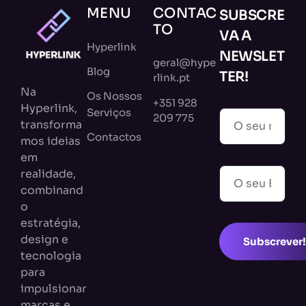
MENU
CONTAC
SUBSCRE
TO
VA A
Hyperlink
NEWSLET
geral@hype
Blog
TER!
rlink.pt
Na
Os Nossos
+351 928
Hyperlink,
Serviços
209 775
transforma
Contactos
mos ideias
em
realidade,
combinand
o
estratégia,
design e
Subscrever!
tecnologia
para
impulsionar
marcas e