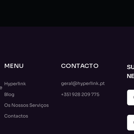
MENU
CONTACTO
S
N
geral@hyperlink.pt
Hyperlink
e
Blog
+351 928 209 775
Os Nossos Serviços
Contactos